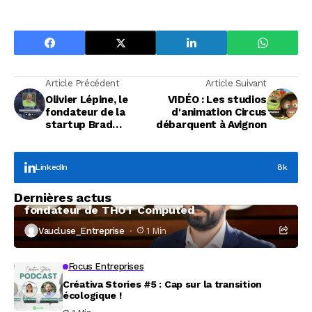
Article Précédent
Article Suivant
Olivier Lépine, le
VIDÉO : Les studios
fondateur de la
d'animation Circus
startup Brad
débarquent à Avignon
Technology
LinkedIn
8k
Focus Entreprises
Dernières actus
À la rencontre de Christophe Coeffier, dirigeant
fondateur de THOT Computed
Vaucluse_Entreprise
1 Min
Focus Entreprises
Créativa Stories #5 : Cap sur la transition
écologique !