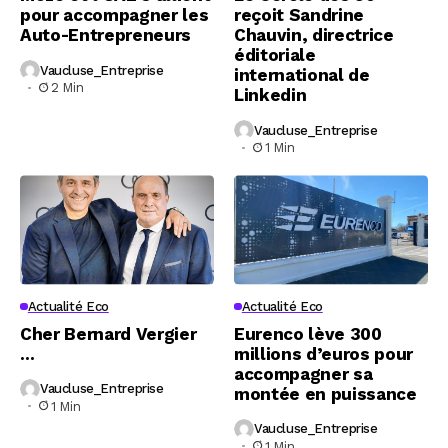
pour accompagner les
reçoit Sandrine
Auto-Entrepreneurs
Chauvin, directrice
éditoriale
Vaucluse_Entreprise
international de
2 Min
Linkedin
Vaucluse_Entreprise
1 Min
Actualité Eco
Actualité Eco
Cher Bernard Vergier
Eurenco lève 300
…
millions d’euros pour
accompagner sa
Vaucluse_Entreprise
montée en puissance
1 Min
Vaucluse_Entreprise
1 Min