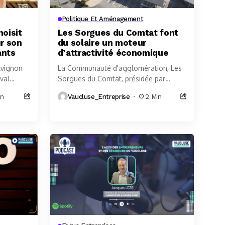
Politique Et Aménagement
hoisit
Les Sorgues du Comtat font
r son
du solaire un moteur
ants
d’attractivité économique
Avignon
La Communauté d'agglomération, Les
val
Sorgues du Comtat, présidée par
oposant
Stéphane Garcia, franchit une nouvelle
in
Vaucluse_Entreprise
2 Min
enfants
étape dans sa stratégie de transition
énergétique. Avec l'inauguration des...