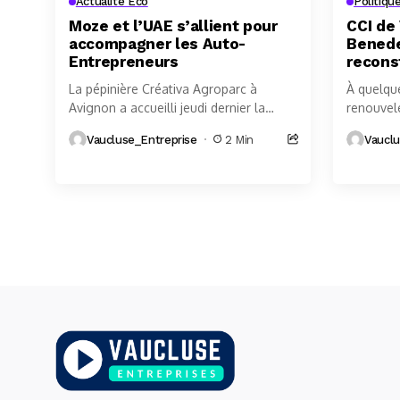
Actualité Eco
Politiq
Moze et l’UAE s’allient pour
CCI de
accompagner les Auto-
Benedet
Entrepreneurs
recons
La pépinière Créativa Agroparc à
À quelque
Avignon a accueilli jeudi dernier la
renouvel
signature officielle d'un partenariat
Chambre 
Vaucluse_Entreprise
2 Min
Vauclu
entre Moze, l'application développée
de Vaucl
par Cyril Fabre et...
presse...