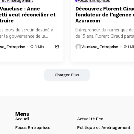
ue Et Aménagement
Focus Entreprises
 Vaucluse : Anne
Découvrez Florent Gira
ti veut réconcilier et
fondateur de l’agence
truire
Azuracom
s jours du scrutin destiné à
Entrepreneur du numérique de
er la gouvernance de la
de 15 ans, Florent Giraud par
de Commerce et d’Industrie
cette nouvelle émission son r
se_Entreprise
3 Min
Vaucluse_Entreprise
1 M
use, une conférence de
la transformation digitale des
entreprises,...
Charger Plus
Menu
Accueil
Actualité Eco
Focus Entreprises
Politique et Aménagement