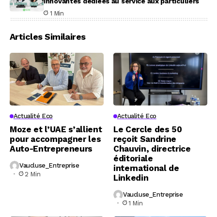
innovantes dédiées au service aux particuliers
1 Min
Articles Similaires
Actualité Eco
Actualité Eco
Moze et l’UAE s’allient
Le Cercle des 50
pour accompagner les
reçoit Sandrine
Auto-Entrepreneurs
Chauvin, directrice
éditoriale
Vaucluse_Entreprise
international de
2 Min
Linkedin
Vaucluse_Entreprise
1 Min