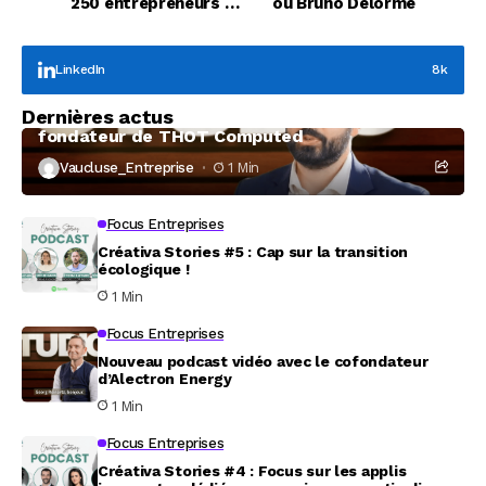
250 entrepreneurs au
ou Bruno Delorme
Confidentiel
LinkedIn
8k
Focus Entreprises
Dernières actus
À la rencontre de Christophe Coeffier, dirigeant
fondateur de THOT Computed
Vaucluse_Entreprise
1 Min
Focus Entreprises
Créativa Stories #5 : Cap sur la transition
écologique !
1 Min
Focus Entreprises
Nouveau podcast vidéo avec le cofondateur
d’Alectron Energy
1 Min
Focus Entreprises
Créativa Stories #4 : Focus sur les applis