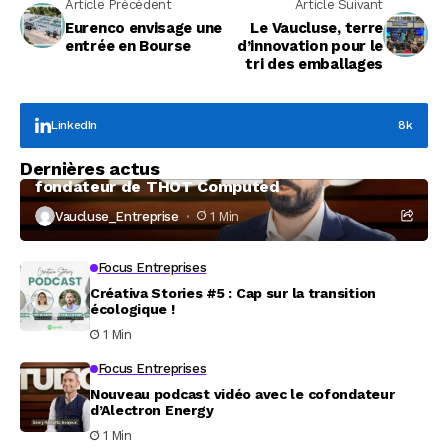
Article Précédent
Article Suivant
Eurenco envisage une
Le Vaucluse, terre
entrée en Bourse
d’innovation pour le
tri des emballages
LinkedIn
8k
Focus Entreprises
Dernières actus
À la rencontre de Christophe Coeffier, dirigeant
fondateur de THOT Computed
Vaucluse_Entreprise
1 Min
Focus Entreprises
Créativa Stories #5 : Cap sur la transition
écologique !
1 Min
Focus Entreprises
Nouveau podcast vidéo avec le cofondateur
d’Alectron Energy
1 Min