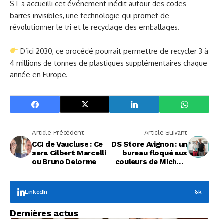
ST a accueilli cet événement inédit autour des codes-
barres invisibles, une technologie qui promet de
révolutionner le tri et le recyclage des emballages.
D’ici 2030, ce procédé pourrait permettre de recycler 3 à
4 millions de tonnes de plastiques supplémentaires chaque
année en Europe.
Article Précédent
Article Suivant
CCI de Vaucluse : Ce
DS Store Avignon : un
sera Gilbert Marcelli
bureau floqué aux
ou Bruno Delorme
couleurs de Michaël
Guigou
LinkedIn
8k
Focus Entreprises
Dernières actus
À la rencontre de Christophe Coeffier, dirigeant