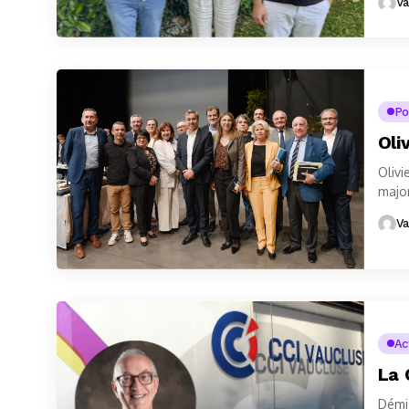
Va
Po
Oli
Olivi
major
écono
Va
Ac
La 
Démis