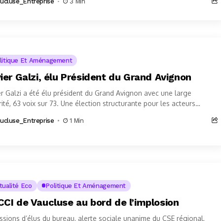
ucluse_Entreprise
3 Min
litique Et Aménagement
vier Galzi, élu Président du Grand Avignon
er Galzi a été élu président du Grand Avignon avec une large
ité, 63 voix sur 73. Une élection structurante pour les acteurs
miques. L’intercommunalité porte...
ucluse_Entreprise
1 Min
tualité Eco
Politique Et Aménagement
CCI de Vaucluse au bord de l’implosion
sions d’élus du bureau, alerte sociale unanime du CSE régional,