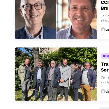
CCI
Bru
La Ch
séque
succe
Va
Po
Tra
Sor
Ce lu
confé
porté
Va