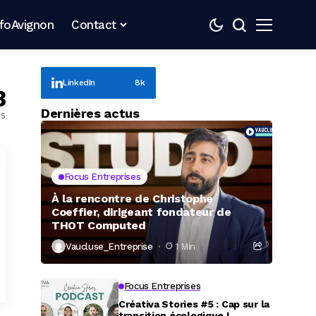
nfoAvignon
Contact
LinkedIn
8k
3
Dernières actus
es
Focus Entreprises
À la rencontre de Christophe
Coeffier, dirigeant fondateur de
THOT Computed
Vaucluse_Entreprise
1 Min
Focus Entreprises
Créativa Stories #5 : Cap sur la
transition écologique !