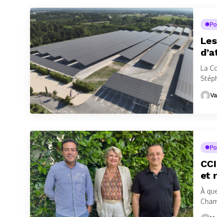
Po
Les
d’a
La C
Stéph
trans
Va
Po
CCI
et 
À que
Cham
press