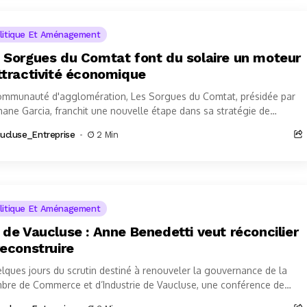
litique Et Aménagement
 Sorgues du Comtat font du solaire un moteur
ttractivité économique
ommunauté d'agglomération, Les Sorgues du Comtat, présidée par
ane Garcia, franchit une nouvelle étape dans sa stratégie de
ition énergétique. Avec l'inauguration des...
ucluse_Entreprise
2 Min
litique Et Aménagement
 de Vaucluse : Anne Benedetti veut réconcilier
reconstruire
lques jours du scrutin destiné à renouveler la gouvernance de la
bre de Commerce et d’Industrie de Vaucluse, une conférence de
e...