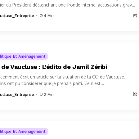
ier du Président déclenchant une fronde interne, accusations graves
cisme rapportées par...
ucluse_Entreprise
4 Min
litique Et Aménagement
 de Vaucluse : L’édito de Jamil Zéribi
récemment écrit un article sur la situation de la CCI de Vaucluse.
ins ont pu considérer que je prenais parti. Ce n’est...
ucluse_Entreprise
2 Min
litique Et Aménagement