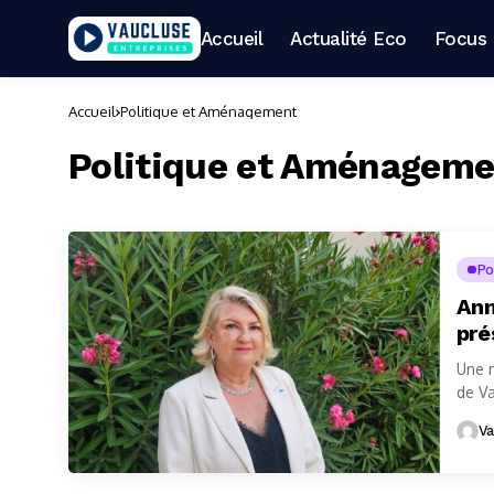
Accueil
Actualité Eco
Focus 
Accueil
Politique et Aménagement
Politique et Aménagem
Po
Ann
pré
Une n
de Va
Va