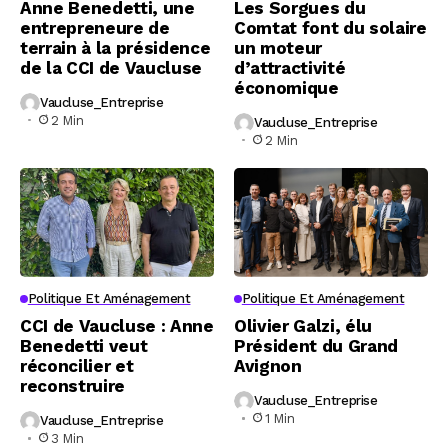
Anne Benedetti, une
Les Sorgues du
entrepreneure de
Comtat font du solaire
terrain à la présidence
un moteur
de la CCI de Vaucluse
d’attractivité
économique
Vaucluse_Entreprise
2 Min
Vaucluse_Entreprise
2 Min
Politique Et Aménagement
Politique Et Aménagement
CCI de Vaucluse : Anne
Olivier Galzi, élu
Benedetti veut
Président du Grand
réconcilier et
Avignon
reconstruire
Vaucluse_Entreprise
1 Min
Vaucluse_Entreprise
3 Min