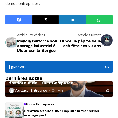
de nos entreprises.
Article Précédent
Article Suivant
Mayoly renforce son
Elipce, la pépite de la
ancrage industriel à
Tech fête ses 20 ans
L’Isle-sur-la-Sorgue
LinkedIn
8k
Focus Entreprises
Dernières actus
À la rencontre de Christophe Coeffier, dirigeant
fondateur de THOT Computed
Vaucluse_Entreprise
1 Min
Focus Entreprises
Créativa Stories #5 : Cap sur la transition
écologique !