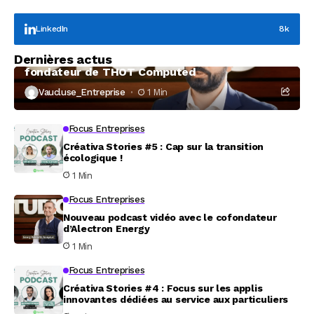
LinkedIn
8k
Focus Entreprises
Dernières actus
À la rencontre de Christophe Coeffier, dirigeant
fondateur de THOT Computed
Vaucluse_Entreprise
1 Min
Focus Entreprises
Créativa Stories #5 : Cap sur la transition
écologique !
1 Min
Focus Entreprises
Nouveau podcast vidéo avec le cofondateur
d’Alectron Energy
1 Min
Focus Entreprises
Créativa Stories #4 : Focus sur les applis
innovantes dédiées au service aux particuliers