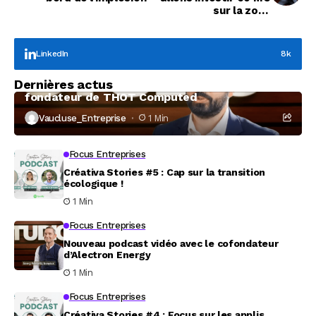
sur la zone
Aushopping"
LinkedIn
8k
Focus Entreprises
Dernières actus
À la rencontre de Christophe Coeffier, dirigeant
fondateur de THOT Computed
Vaucluse_Entreprise
1 Min
Focus Entreprises
Créativa Stories #5 : Cap sur la transition
écologique !
1 Min
Focus Entreprises
Nouveau podcast vidéo avec le cofondateur
d’Alectron Energy
1 Min
Focus Entreprises
Créativa Stories #4 : Focus sur les applis