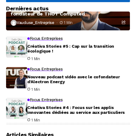
Dernières actus
À la rencontre de Christophe Coeffier, dirigeant
fondateur de THOT Computed
Vaucluse_Entreprise
1 Min
Focus Entreprises
Créativa Stories #5 : Cap sur la transition
écologique !
1 Min
Focus Entreprises
Nouveau podcast vidéo avec le cofondateur
d’Alectron Energy
1 Min
Focus Entreprises
Créativa Stories #4 : Focus sur les applis
innovantes dédiées au service aux particuliers
1 Min
Articles Similaires