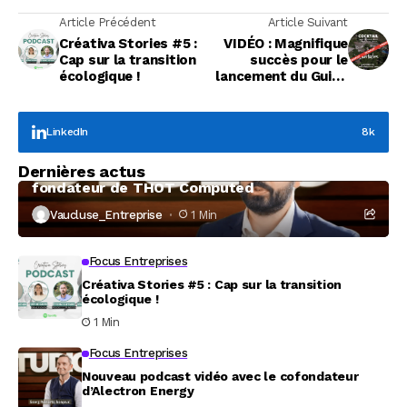
Article Précédent
Article Suivant
Créativa Stories #5 :
VIDÉO : Magnifique
Cap sur la transition
succès pour le
écologique !
lancement du Guide
des Réseaux
LinkedIn
8k
Focus Entreprises
Dernières actus
À la rencontre de Christophe Coeffier, dirigeant
fondateur de THOT Computed
Vaucluse_Entreprise
1 Min
Focus Entreprises
Créativa Stories #5 : Cap sur la transition
écologique !
1 Min
Focus Entreprises
Nouveau podcast vidéo avec le cofondateur
d’Alectron Energy