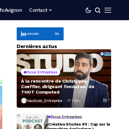
nfoAvignon
Contact
LinkedIn
8k
Dernières actus
Focus Entreprises
À la rencontre de Christophe
Coeffier, dirigeant fondateur de
THOT Computed
Vaucluse_Entreprise
1 Min
Focus Entreprises
Créativa Stories #5 : Cap sur la
transition écologique !