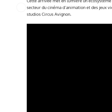
Cette arrivée met en lumière un écosystème 
secteur du cinéma d’animation et des jeux vi
studios Circus Avignon.
Lecteur
vidéo