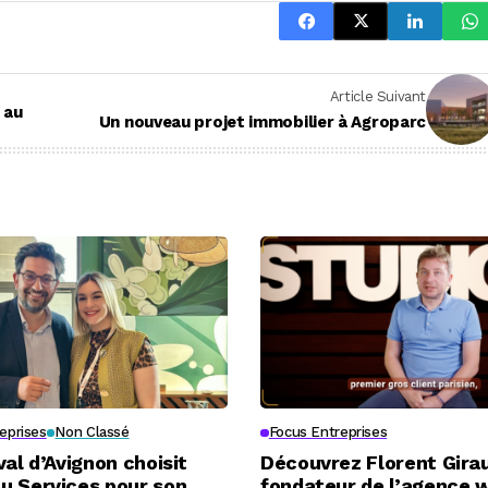
Article Suivant
 au
Un nouveau projet immobilier à Agroparc
eprises
Non Classé
Focus Entreprises
val d’Avignon choisit
Découvrez Florent Girau
u Services pour son
fondateur de l’agence 