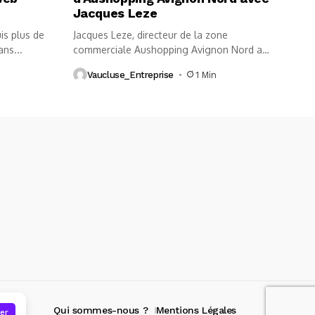
Jacques Leze
is plus de
Jacques Leze, directeur de la zone
ans...
commerciale Aushopping Avignon Nord au
micro...
Vaucluse_Entreprise
1 Min
Qui sommes-nous ?
Mentions Légales
er