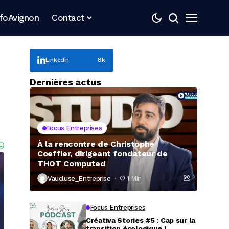
nfoAvignon
Contact
LinkedIn
8k
Dernières actus
Focus Entreprises
À la rencontre de Christophe
Coeffier, dirigeant fondateur de
THOT Computed
Vaucluse_Entreprise
1 Min
Focus Entreprises
Créativa Stories #5 : Cap sur la
transition écologique !