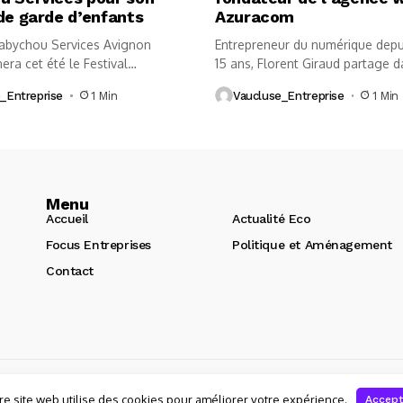
de garde d’enfants
Azuracom
abychou Services Avignon
Entrepreneur du numérique depu
ra cet été le Festival
15 ans, Florent Giraud partage d
 la...
_Entreprise
1 Min
Vaucluse_Entreprise
1 Min
Menu
Accueil
Actualité Eco
Focus Entreprises
Politique et Aménagement
Contact
de site internet Avignon :
re site web utilise des cookies pour améliorer votre expérience.
Accept