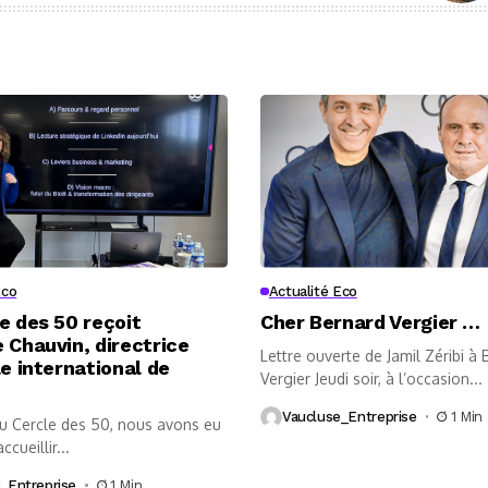
Eco
Actualité Eco
e des 50 reçoit
Cher Bernard Vergier …
 Chauvin, directrice
Lettre ouverte de Jamil Zéribi à
le international de
Vergier Jeudi soir, à l’occasion...
Vaucluse_Entreprise
1 Min
au Cercle des 50, nous avons eu
accueillir...
_Entreprise
1 Min