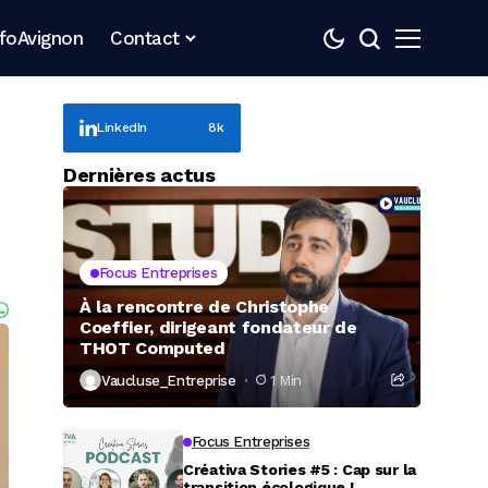
nfoAvignon
Contact
LinkedIn
8k
Dernières actus
Focus Entreprises
À la rencontre de Christophe
Coeffier, dirigeant fondateur de
THOT Computed
Vaucluse_Entreprise
1 Min
Focus Entreprises
Créativa Stories #5 : Cap sur la
transition écologique !