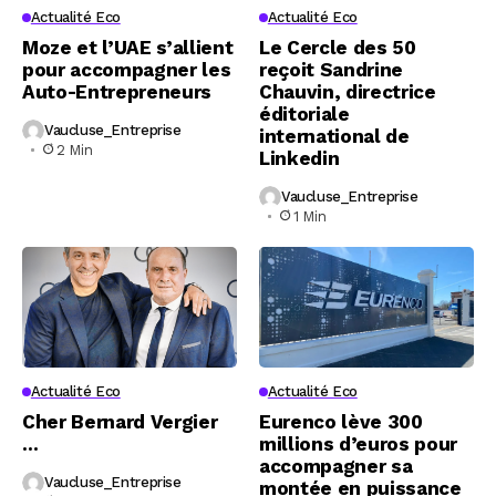
Actualité Eco
Actualité Eco
Moze et l’UAE s’allient
Le Cercle des 50
pour accompagner les
reçoit Sandrine
Auto-Entrepreneurs
Chauvin, directrice
éditoriale
Vaucluse_Entreprise
international de
2 Min
Linkedin
Vaucluse_Entreprise
1 Min
Actualité Eco
Actualité Eco
Cher Bernard Vergier
Eurenco lève 300
…
millions d’euros pour
accompagner sa
Vaucluse_Entreprise
montée en puissance