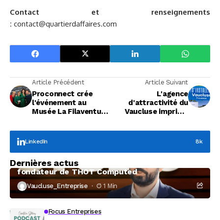
Contact et renseignements
:
contact@quartierdaffaires.com
Article Précédent
Article Suivant
Proconnect crée
L'agence
l'événement au
d'attractivité du
Musée La Filaventure
Vaucluse imprime
- Brun de Vian-Tiran
son guide en Bulgarie
LinkedIn
8k
Focus Entreprises
Dernières actus
À la rencontre de Christophe Coeffier, dirigeant
fondateur de THOT Computed
Vaucluse_Entreprise
1 Min
Focus Entreprises