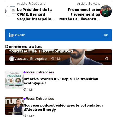
Article Précédent
Article Suivant
Le Président de la
Proconnect crée
CPME, Bernard
l'événement au
Vergier, interpelle
Musée La Filaventure
Cécile Helle
- Brun de Vian-Tiran
LinkedIn
8k
Focus Entreprises
Dernières actus
À la rencontre de Christophe Coeffier, dirigeant
fondateur de THOT Computed
Vaucluse_Entreprise
1 Min
Focus Entreprises
Créativa Stories #5 : Cap sur la transition
écologique !
1 Min
Focus Entreprises
Nouveau podcast vidéo avec le cofondateur
d’Alectron Energy
1 Min