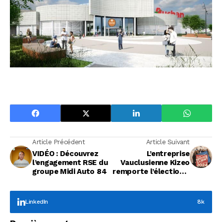
Article Précédent
Article Suivant
VIDÉO : Découvrez
L’entreprise
l’engagement RSE du
Vauclusienne Kizeo
groupe Midi Auto 84
remporte l’élection «
Service Client de
l'Année 2024 »
LinkedIn
8k
Focus Entreprises