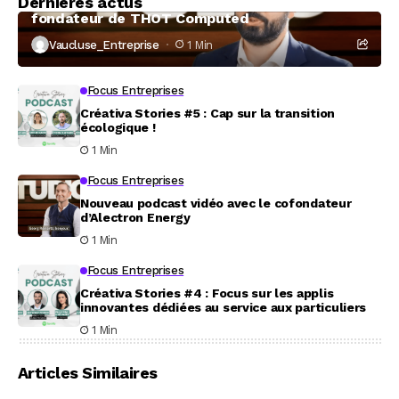
Dernières actus
À la rencontre de Christophe Coeffier, dirigeant
fondateur de THOT Computed
Vaucluse_Entreprise
1 Min
Focus Entreprises
Créativa Stories #5 : Cap sur la transition
écologique !
1 Min
Focus Entreprises
Nouveau podcast vidéo avec le cofondateur
d’Alectron Energy
1 Min
Focus Entreprises
Créativa Stories #4 : Focus sur les applis
innovantes dédiées au service aux particuliers
1 Min
Articles Similaires