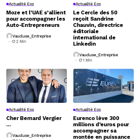
Actualité Eco
Actualité Eco
Moze et l’UAE s’allient
Le Cercle des 50
pour accompagner les
reçoit Sandrine
Auto-Entrepreneurs
Chauvin, directrice
éditoriale
Vaucluse_Entreprise
international de
2 Min
Linkedin
Vaucluse_Entreprise
1 Min
Actualité Eco
Actualité Eco
Cher Bernard Vergier
Eurenco lève 300
…
millions d’euros pour
accompagner sa
Vaucluse_Entreprise
montée en puissance