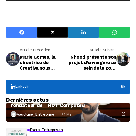
Article Précédent
Article Suivant
Marie Gomes, la
Nhood présente son
directrice de
projet d’envergure au
Créativa nous
sein de la zone
présente ses projets
Avignon Nord
LinkedIn
8k
Focus Entreprises
Dernières actus
À la rencontre de Christophe Coeffier, dirigeant
fondateur de THOT Computed
Vaucluse_Entreprise
1 Min
Focus Entreprises