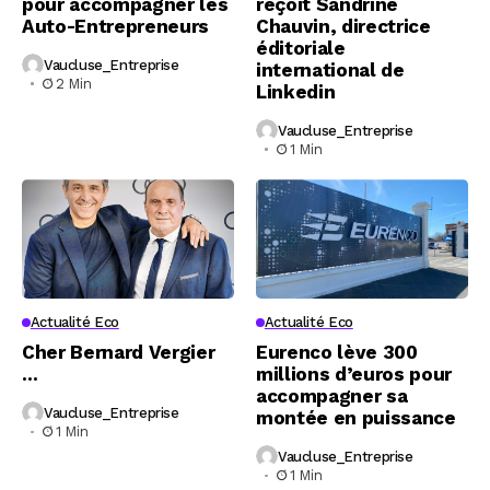
pour accompagner les
reçoit Sandrine
Auto-Entrepreneurs
Chauvin, directrice
éditoriale
Vaucluse_Entreprise
international de
2 Min
Linkedin
Vaucluse_Entreprise
1 Min
Actualité Eco
Actualité Eco
Cher Bernard Vergier
Eurenco lève 300
…
millions d’euros pour
accompagner sa
Vaucluse_Entreprise
montée en puissance
1 Min
Vaucluse_Entreprise
1 Min