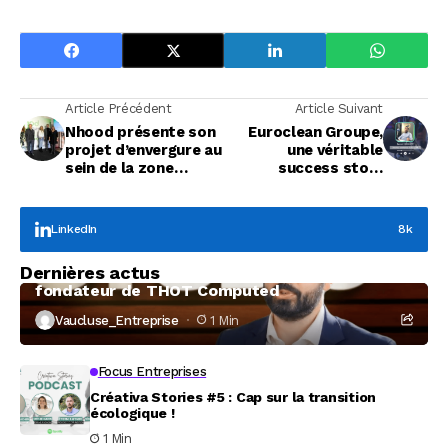
Article Précédent
Article Suivant
Nhood présente son
Euroclean Groupe⁠,
projet d’envergure au
une véritable
sein de la zone
success story
Avignon Nord
Vauclusienne
LinkedIn
8k
Focus Entreprises
Dernières actus
À la rencontre de Christophe Coeffier, dirigeant
fondateur de THOT Computed
Vaucluse_Entreprise
1 Min
Focus Entreprises
Créativa Stories #5 : Cap sur la transition
écologique !
1 Min