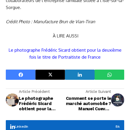
collaborateurs de l’entreprise familiale située à l’Isle-sur-la-
Sorgue.
Crédit Photo : Manufacture Brun de Vian-Tiran
À LIRE AUSSI
Le photographe Frédéric Sicard obtient pour la deuxième
fois le titre de Portraitiste de France
Article Précédent
Article Suivant
Le photographe
Comment se porte le
Frédéric Sicard
marché automobile ?
obtient pour la
Manuel Cuevas,
deuxième fois le titre
répond à nos
de Portraitiste de
questions.
France
LinkedIn
8k
Focus Entreprises