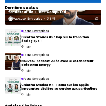
Dernières actus
À la rencontre de Christophe Coeffier, dirigeant
fondateur de THOT Computed
Vaucluse_Entreprise
1 Min
Focus Entreprises
Créativa Stories #5 : Cap sur la transition
écologique !
1 Min
Focus Entreprises
Nouveau podcast vidéo avec le cofondateur
d’Alectron Energy
1 Min
Focus Entreprises
Créativa Stories #4 : Focus sur les applis
innovantes dédiées au service aux particuliers
1 Min
Articles Similaires