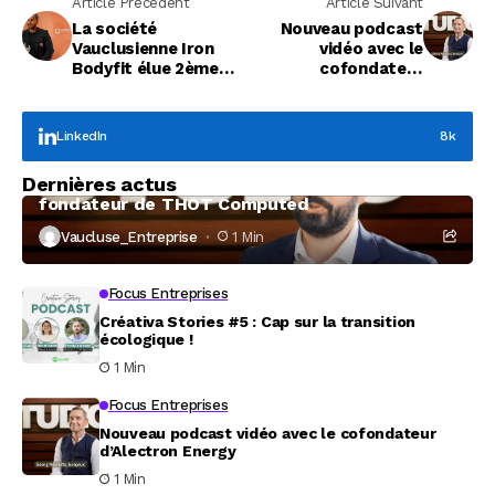
Article Précédent
Article Suivant
La société
Nouveau podcast
Vauclusienne Iron
vidéo avec le
Bodyfit élue 2ème
cofondateur
meilleure franchise
d’Alectron Energy
de France !
LinkedIn
8k
Focus Entreprises
Dernières actus
À la rencontre de Christophe Coeffier, dirigeant
fondateur de THOT Computed
Vaucluse_Entreprise
1 Min
Focus Entreprises
Créativa Stories #5 : Cap sur la transition
écologique !
1 Min
Focus Entreprises
Nouveau podcast vidéo avec le cofondateur
d’Alectron Energy
1 Min