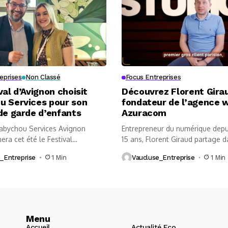
eprises
Non Classé
Focus Entreprises
val d’Avignon choisit
Découvrez Florent Girau
u Services pour son
fondateur de l’agence 
de garde d’enfants
Azuracom
abychou Services Avignon
Entrepreneur du numérique depu
ra cet été le Festival
15 ans, Florent Giraud partage d
 la...
_Entreprise
1 Min
Vaucluse_Entreprise
1 Min
Menu
Accueil
Actualité Eco