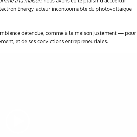
omme à la maison
, nous avons eu le plaisir d’accueillir
Alectron Energy, acteur incontournable du photovoltaïque
e ambiance détendue, comme à la maison justement — pour
ment, et de ses convictions entrepreneuriales.