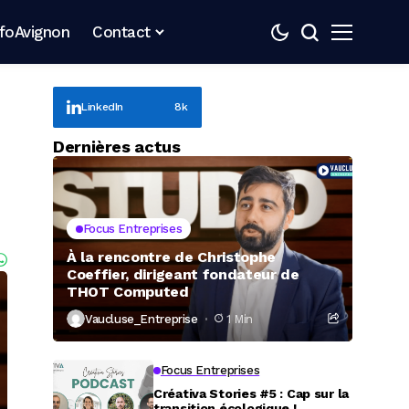
nfoAvignon
Contact
LinkedIn
8k
Dernières actus
Focus Entreprises
À la rencontre de Christophe
Coeffier, dirigeant fondateur de
THOT Computed
Vaucluse_Entreprise
1 Min
Focus Entreprises
Créativa Stories #5 : Cap sur la
transition écologique !