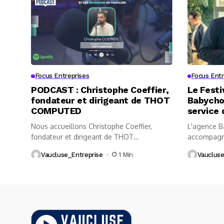
Focus Entreprises
Focus Entr
PODCAST : Christophe Coeffier,
Le Festi
fondateur et dirigeant de THOT
Babycho
COMPUTED
service 
Nous accueillons Christophe Coeffier,
L'agence B
fondateur et dirigeant de THOT
accompagne
COMPUTED, implantée à...
d'Avignon et
Vaucluse_Entreprise
1 Min
Vaucluse