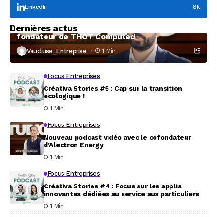
LinkedIn
8k
Focus Entreprises
Dernières actus
À la rencontre de Christophe Coeffier, dirigeant
fondateur de THOT Computed
Vaucluse_Entreprise
1 Min
Focus Entreprises
Créativa Stories #5 : Cap sur la transition
écologique !
1 Min
Focus Entreprises
Nouveau podcast vidéo avec le cofondateur
d’Alectron Energy
1 Min
Focus Entreprises
Créativa Stories #4 : Focus sur les applis
innovantes dédiées au service aux particuliers
1 Min