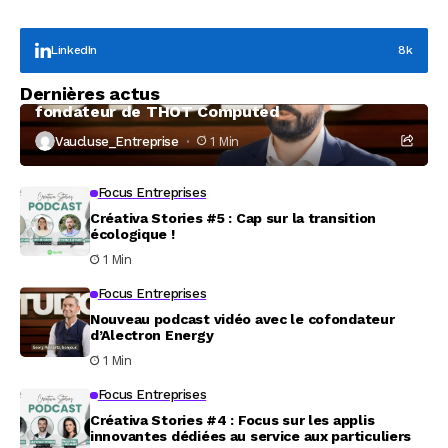
désastre politique et
fusion
social »
LinkedIn
8k
Focus Entreprises
Dernières actus
À la rencontre de Christophe Coeffier, dirigeant
fondateur de THOT Computed
Vaucluse_Entreprise
1 Min
Focus Entreprises
Créativa Stories #5 : Cap sur la transition
écologique !
1 Min
Focus Entreprises
Nouveau podcast vidéo avec le cofondateur
d’Alectron Energy
1 Min
Focus Entreprises
Créativa Stories #4 : Focus sur les applis
innovantes dédiées au service aux particuliers