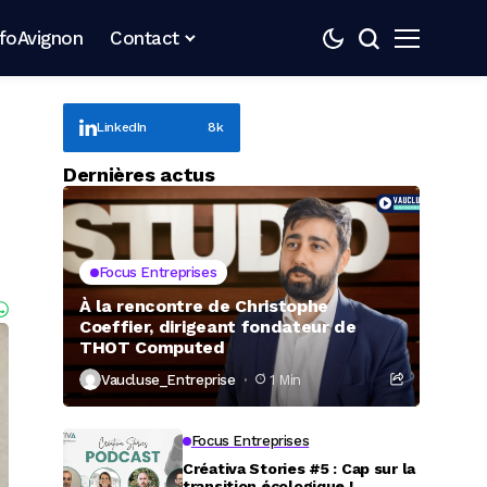
nfoAvignon
Contact
LinkedIn
8k
Dernières actus
Focus Entreprises
À la rencontre de Christophe
Coeffier, dirigeant fondateur de
THOT Computed
Vaucluse_Entreprise
1 Min
Focus Entreprises
Créativa Stories #5 : Cap sur la
transition écologique !