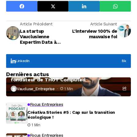
Article Précédent
Article Suivant
La startup
L'interview 100% de
Vauclusienne
mauvaise foi
Expertim Data à
l’assaut des
collectivités
LinkedIn
8k
Focus Entreprises
Dernières actus
À la rencontre de Christophe Coeffier, dirigeant
fondateur de THOT Computed
Vaucluse_Entreprise
1 Min
Focus Entreprises
Créativa Stories #5 : Cap sur la transition
écologique !
1 Min
Focus Entreprises