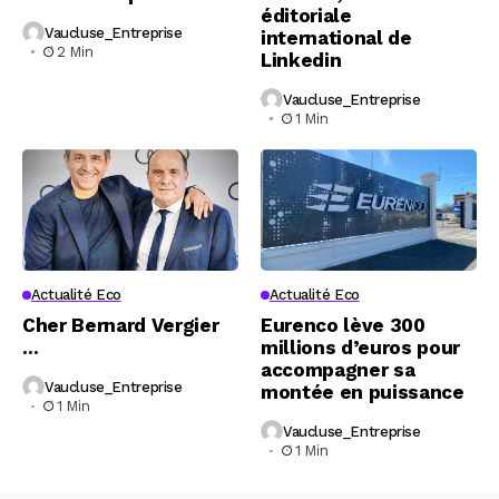
éditoriale
Vaucluse_Entreprise
international de
2 Min
Linkedin
Vaucluse_Entreprise
1 Min
Actualité Eco
Actualité Eco
Cher Bernard Vergier
Eurenco lève 300
…
millions d’euros pour
accompagner sa
Vaucluse_Entreprise
montée en puissance
1 Min
Vaucluse_Entreprise
1 Min