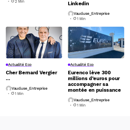
2 Min
Linkedin
Vaucluse_Entreprise
1 Min
Actualité Eco
Actualité Eco
Cher Bernard Vergier
Eurenco lève 300
…
millions d’euros pour
accompagner sa
Vaucluse_Entreprise
montée en puissance
1 Min
Vaucluse_Entreprise
1 Min