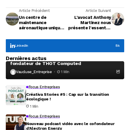
Article Précédent
Article Suivant
Un centre de
L'avocat Anthony
maintenance
Martinez nous
aéronautique unique
présente l'essentiel
en Europe s’implante
de la fiscalité
à l’aéroport
automobile
d’Avignon
LinkedIn
8k
Focus Entreprises
Dernières actus
À la rencontre de Christophe Coeffier, dirigeant
fondateur de THOT Computed
Vaucluse_Entreprise
1 Min
Focus Entreprises
Créativa Stories #5 : Cap sur la transition
écologique !
1 Min
Focus Entreprises
Nouveau podcast vidéo avec le cofondateur
d’Alectron Energy