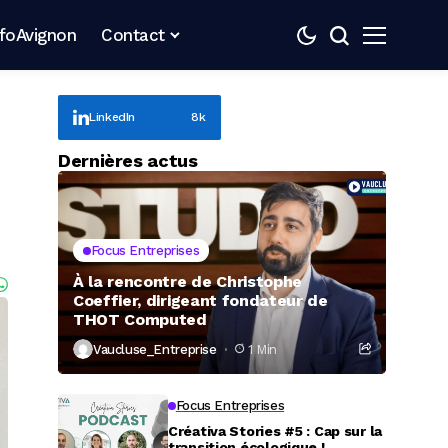
nfoAvignon
Contact
LinkedIn
8k
Dernières actus
Focus Entreprises
À la rencontre de Christophe
Coeffier, dirigeant fondateur de
THOT Computed
Vaucluse_Entreprise
1 Min
Focus Entreprises
Créativa Stories #5 : Cap sur la
transition écologique !