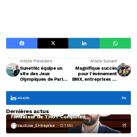
Article Précédent
Article Suivant
Sunethic équipe un
Magnifique succès
site des Jeux
pour l'événement
Olympiques de Paris
BMX, entreprises et
2024
réseaux
LinkedIn
8k
Focus Entreprises
Dernières actus
À la rencontre de Christophe Coeffier, dirigeant
fondateur de THOT Computed
Vaucluse_Entreprise
1 Min