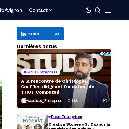
nfoAvignon
Contact
LinkedIn
8k
Dernières actus
Focus Entreprises
À la rencontre de Christophe
Coeffier, dirigeant fondateur de
THOT Computed
Vaucluse_Entreprise
1 Min
Focus Entreprises
Créativa Stories #5 : Cap sur la
transition écologique !