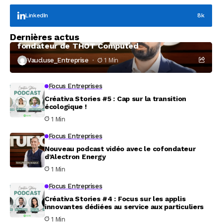
LinkedIn
8k
Focus Entreprises
Dernières actus
À la rencontre de Christophe Coeffier, dirigeant
fondateur de THOT Computed
Vaucluse_Entreprise
1 Min
Focus Entreprises
Créativa Stories #5 : Cap sur la transition
écologique !
1 Min
Focus Entreprises
Nouveau podcast vidéo avec le cofondateur
d’Alectron Energy
1 Min
Focus Entreprises
Créativa Stories #4 : Focus sur les applis
innovantes dédiées au service aux particuliers
1 Min