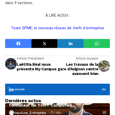
dans 9 sections.
À LIRE AUSSI :
Team SPME, le nouveau réseau de chefs d’entreprise
Article Précédent
Article Suivant
Laëtitia Béal nous
Les travaux de la
présente My Campus
gare d'Avignon centre
avancent bien
LinkedIn
8k
Focus Entreprises
Dernières actus
À la rencontre de Christophe Coeffier, dirigeant
fondateur de THOT Computed
Vaucluse_Entreprise
1 Min