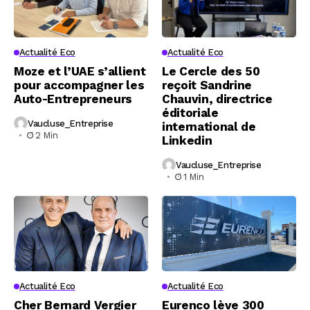
Actualité Eco
Actualité Eco
Moze et l’UAE s’allient
Le Cercle des 50
pour accompagner les
reçoit Sandrine
Auto-Entrepreneurs
Chauvin, directrice
éditoriale
Vaucluse_Entreprise
international de
2 Min
Linkedin
Vaucluse_Entreprise
1 Min
Actualité Eco
Actualité Eco
Cher Bernard Vergier
Eurenco lève 300