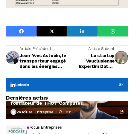
Article Précédent
Article Suivant
Jean-Yves Astouin, le
La startup
transporteur engagé
Vauclusienne
dans les énergies
Expertim Data à
renouvelables
l’assaut des
collectivités
LinkedIn
8k
Focus Entreprises
Dernières actus
À la rencontre de Christophe Coeffier, dirigeant
fondateur de THOT Computed
Vaucluse_Entreprise
1 Min
Focus Entreprises