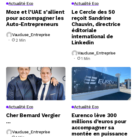
Actualité Eco
Actualité Eco
Moze et l’UAE s’allient
Le Cercle des 50
pour accompagner les
reçoit Sandrine
Auto-Entrepreneurs
Chauvin, directrice
éditoriale
Vaucluse_Entreprise
international de
2 Min
Linkedin
Vaucluse_Entreprise
1 Min
Actualité Eco
Actualité Eco
Cher Bernard Vergier
Eurenco lève 300
…
millions d’euros pour
accompagner sa
Vaucluse_Entreprise
montée en puissance