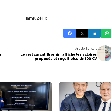
il Zéribi
Article Suivant
e
Le restaurant Bronzini affiche les salaires
proposés et reçoit plus de 100 CV