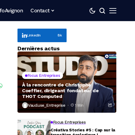
nfoAvignon
Contact
LinkedIn
8k
Dernières actus
Focus Entreprises
À la rencontre de Christophe
Coeffier, dirigeant fondateur de
THOT Computed
Vaucluse_Entreprise
1 Min
Focus Entreprises
Créativa Stories #5 : Cap sur la
transition écologique !