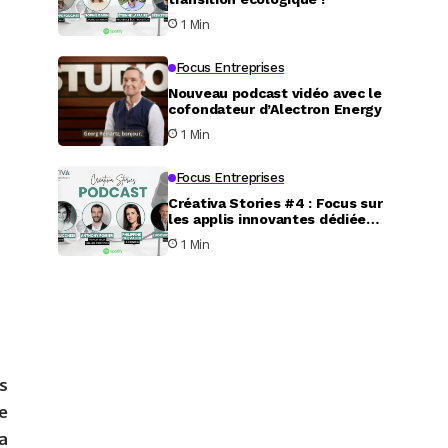
1 Min
Focus Entreprises
Nouveau podcast vidéo avec le
cofondateur d’Alectron Energy
1 Min
Focus Entreprises
Créativa Stories #4 : Focus sur
les applis innovantes dédiées
au service aux particuliers
1 Min
s
e
a