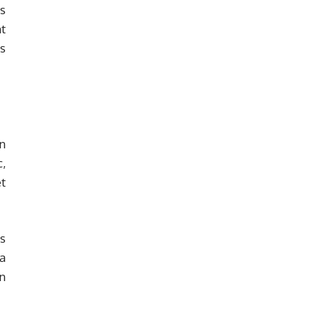
s
nt
s
n
c,
t
s
a
n