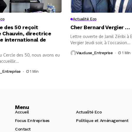
Eco
Actualité Eco
e des 50 reçoit
Cher Bernard Vergier …
 Chauvin, directrice
Lettre ouverte de Jamil Zéribi à
le international de
Vergier Jeudi soir, à l’occasion...
Vaucluse_Entreprise
1 Min
au Cercle des 50, nous avons eu
accueillir...
_Entreprise
1 Min
Menu
Accueil
Actualité Eco
Focus Entreprises
Politique et Aménagement
Contact