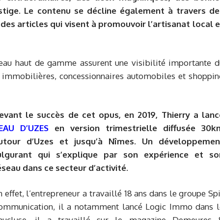
tige. Le contenu se décline également à travers de
 des articles qui visent à promouvoir l’artisanat local 
seau haut de gamme assurent une visibilité importante d
s immobilières, concessionnaires automobiles et shoppin
evant le succès de cet opus, en 2019, Thierry a lanc
EAU D’UZES
en version trimestrielle diffusée 30k
utour d’Uzes et jusqu’à Nîmes. Un développemen
ulgurant qui s’explique par son expérience et so
éseau dans ce secteur d’activité.
n effet, l’entrepreneur a travaillé 18 ans dans le groupe Sp
ommunication, il a notamment lancé Logic Immo dans l
aucluse, il a travaillé sur le magazine Demeures 