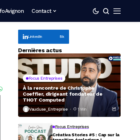
nfoAvignon
Contact
LinkedIn
8k
Dernières actus
Focus Entreprises
À la rencontre de Christophe
Coeffier, dirigeant fondateur de
THOT Computed
Vaucluse_Entreprise
1 Min
Focus Entreprises
Créativa Stories #5 : Cap sur la
transition écologique !