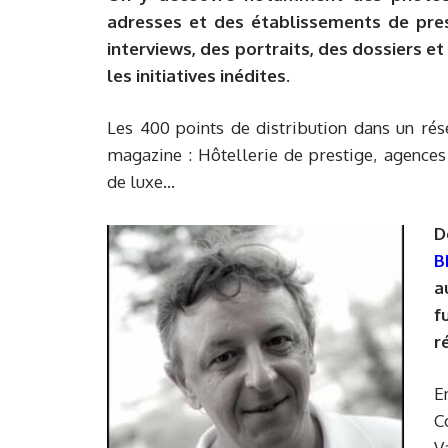
adresses et des établissements de pres
interviews, des portraits, des dossiers et
les initiatives inédites.
Les 400 points de distribution dans un ré
magazine : Hôtellerie de prestige, agence
de luxe…
D
B
a
f
r
E
C
V