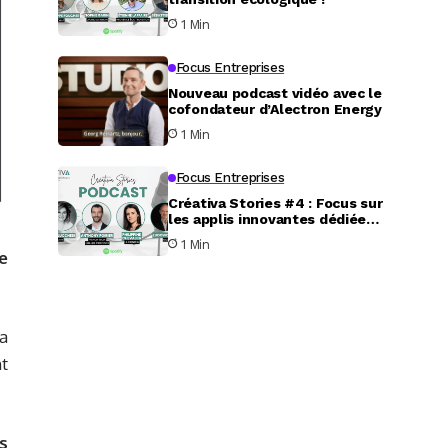
1 Min
Focus Entreprises
Nouveau podcast vidéo avec le
cofondateur d’Alectron Energy
1 Min
Focus Entreprises
Créativa Stories #4 : Focus sur
les applis innovantes dédiées
au service aux particuliers
1 Min
e
la
t
s