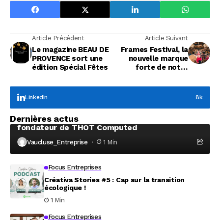
Article Précédent
Article Suivant
Le magazine BEAU DE
Frames Festival, la
PROVENCE sort une
nouvelle marque
édition Spécial Fêtes
forte de notre
territoire
LinkedIn
8k
Focus Entreprises
Dernières actus
À la rencontre de Christophe Coeffier, dirigeant
fondateur de THOT Computed
Vaucluse_Entreprise
1 Min
Focus Entreprises
Créativa Stories #5 : Cap sur la transition
écologique !
1 Min
Focus Entreprises