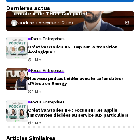
Dernières actus
À la rencontre de Christophe Coeffier, dirigeant
fondateur de THOT Computed
Vaucluse_Entreprise
1 Min
Focus Entreprises
Créativa Stories #5 : Cap sur la transition
écologique !
1 Min
Focus Entreprises
Nouveau podcast vidéo avec le cofondateur
d’Alectron Energy
1 Min
Focus Entreprises
Créativa Stories #4 : Focus sur les applis
innovantes dédiées au service aux particuliers
1 Min
Articles Similaires