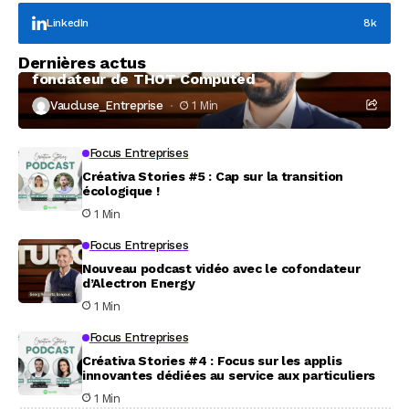
LinkedIn
8k
Focus Entreprises
Dernières actus
À la rencontre de Christophe Coeffier, dirigeant
fondateur de THOT Computed
Vaucluse_Entreprise
1 Min
Focus Entreprises
Créativa Stories #5 : Cap sur la transition
écologique !
1 Min
Focus Entreprises
Nouveau podcast vidéo avec le cofondateur
d’Alectron Energy
1 Min
Focus Entreprises
Créativa Stories #4 : Focus sur les applis
innovantes dédiées au service aux particuliers
1 Min