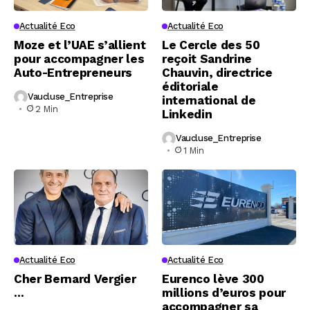
Actualité Eco
Actualité Eco
Moze et l’UAE s’allient
Le Cercle des 50
pour accompagner les
reçoit Sandrine
Auto-Entrepreneurs
Chauvin, directrice
éditoriale
Vaucluse_Entreprise
international de
2 Min
Linkedin
Vaucluse_Entreprise
1 Min
Actualité Eco
Actualité Eco
Cher Bernard Vergier
Eurenco lève 300
…
millions d’euros pour
accompagner sa