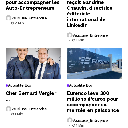
pour accompagner les
reçoit Sandrine
Auto-Entrepreneurs
Chauvin, directrice
éditoriale
Vaucluse_Entreprise
international de
2 Min
Linkedin
Vaucluse_Entreprise
1 Min
Actualité Eco
Actualité Eco
Cher Bernard Vergier
Eurenco lève 300
…
millions d’euros pour
accompagner sa
Vaucluse_Entreprise
montée en puissance
1 Min
Vaucluse_Entreprise
1 Min