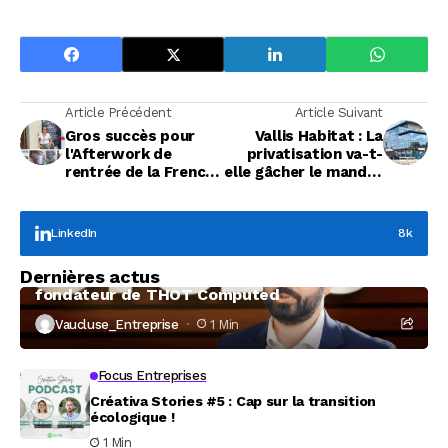
Article Précédent
Article Suivant
Gros succès pour
Vallis Habitat : La
l'Afterwork de
privatisation va-t-
rentrée de la French
elle gâcher le mandat
Tech Grande
de Dominique
Provence
Santoni ?
LinkedIn
8k
Focus Entreprises
Dernières actus
À la rencontre de Christophe Coeffier, dirigeant
fondateur de THOT Computed
Vaucluse_Entreprise
1 Min
Focus Entreprises
Créativa Stories #5 : Cap sur la transition
écologique !
1 Min