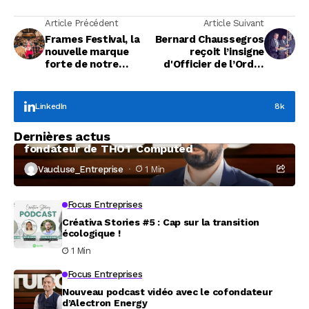
Article Précédent
Article Suivant
Frames Festival, la
Bernard Chaussegros
nouvelle marque
reçoit l’insigne
forte de notre
d'Officier de l’Ordre
territoire
National du Mérite
LinkedIn
8k
Focus Entreprises
Dernières actus
À la rencontre de Christophe Coeffier, dirigeant
fondateur de THOT Computed
Vaucluse_Entreprise
1 Min
Focus Entreprises
Créativa Stories #5 : Cap sur la transition
écologique !
1 Min
Focus Entreprises
Nouveau podcast vidéo avec le cofondateur
d’Alectron Energy