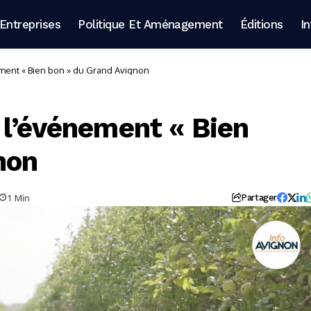
Entreprises
Politique Et Aménagement
Éditions
I
ment « Bien bon » du Grand Avignon
 l’événement « Bien
non
1 Min
Partager