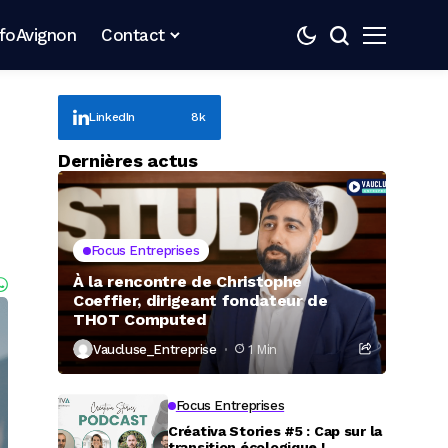
nfoAvignon
Contact
LinkedIn
8k
Dernières actus
Focus Entreprises
À la rencontre de Christophe
Coeffier, dirigeant fondateur de
THOT Computed
Vaucluse_Entreprise
1 Min
Focus Entreprises
Créativa Stories #5 : Cap sur la
transition écologique !