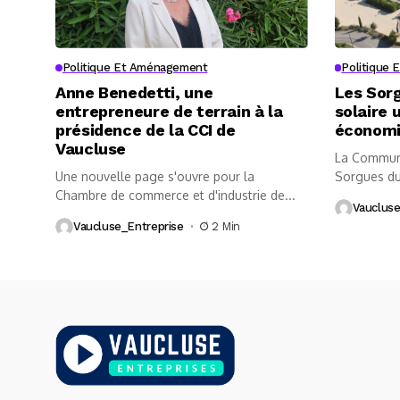
Politique Et Aménagement
Politique
Anne Benedetti, une
Les Sor
entrepreneure de terrain à la
solaire 
présidence de la CCI de
économ
Vaucluse
La Communa
Une nouvelle page s'ouvre pour la
Sorgues du
Chambre de commerce et d'industrie de...
Garcia, fran
Vaucluse
Vaucluse_Entreprise
2 Min