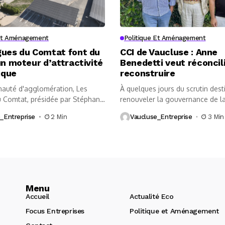
 Et Aménagement
Politique Et Aménagement
gues du Comtat font du
CCI de Vaucluse : Anne
un moteur d’attractivité
Benedetti veut réconcil
ique
reconstruire
uté d'agglomération, Les
À quelques jours du scrutin dest
 Comtat, présidée par Stéphane
renouveler la gouvernance de la
chit une...
_Entreprise
2 Min
Vaucluse_Entreprise
3 Min
Menu
Accueil
Actualité Eco
Focus Entreprises
Politique et Aménagement