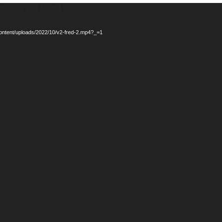
urce(s) not found
-content/uploads/2022/10/v2-fred-2.mp4?_=1