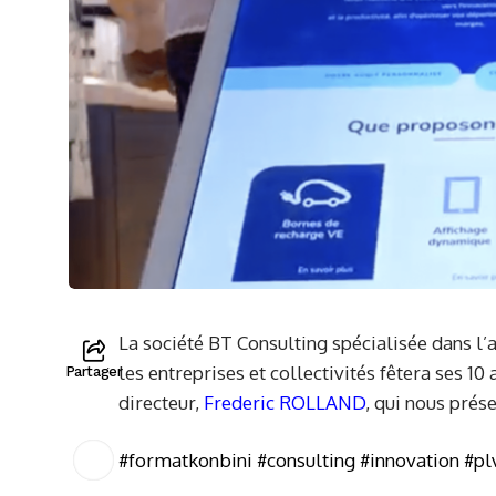
La société BT Consulting spécialisée dans l’
les entreprises et collectivités fêtera ses 
Partager
directeur,
Frederic ROLLAND
, qui nous prés
#formatkonbini
#consulting
#innovation
#pl