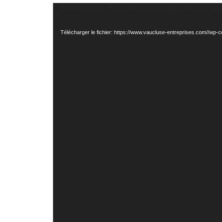
Media error: Format(s) not supported or so
Lecteur
vidéo
Télécharger le fichier: https://www.vaucluse-entreprises.com//wp