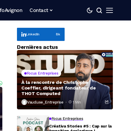
nfoAvignon
Contact
LinkedIn
8k
Dernières actus
Focus Entreprises
À la rencontre de Christophe
Coeffier, dirigeant fondateur de
THOT Computed
Vaucluse_Entreprise
1 Min
Focus Entreprises
Créativa Stories #5 : Cap sur la
transition écologique !