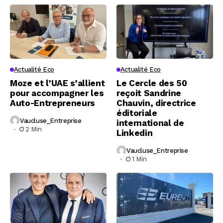
Actualité Eco
Actualité Eco
Moze et l’UAE s’allient
Le Cercle des 50
pour accompagner les
reçoit Sandrine
Auto-Entrepreneurs
Chauvin, directrice
éditoriale
Vaucluse_Entreprise
international de
2 Min
Linkedin
Vaucluse_Entreprise
1 Min