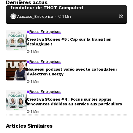
Dernières actus
À la rencontre de Christophe Coeffier, dirigeant
fondateur de THOT Computed
Vaucluse_Entreprise
1 Min
Focus Entreprises
Créativa Stories #5 : Cap sur la transition
écologique !
1 Min
Focus Entreprises
Nouveau podcast vidéo avec le cofondateur
d’Alectron Energy
1 Min
Focus Entreprises
Créativa Stories #4 : Focus sur les applis
innovantes dédiées au service aux particuliers
1 Min
Articles Similaires