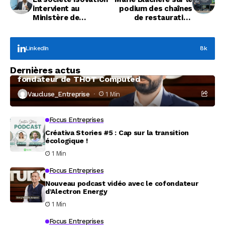
intervient au
podium des chaînes
Ministère de
de restauration
l’économie
rapide
LinkedIn
8k
Focus Entreprises
Dernières actus
À la rencontre de Christophe Coeffier, dirigeant
fondateur de THOT Computed
Vaucluse_Entreprise
1 Min
Focus Entreprises
Créativa Stories #5 : Cap sur la transition
écologique !
1 Min
Focus Entreprises
Nouveau podcast vidéo avec le cofondateur
d’Alectron Energy
1 Min
Focus Entreprises