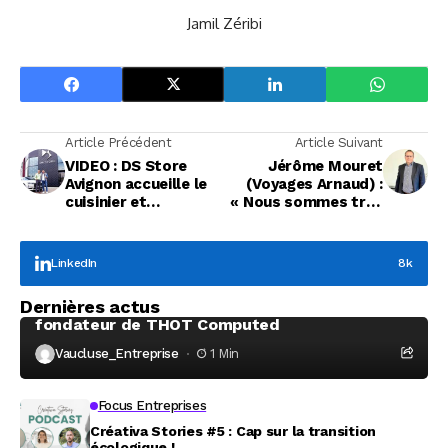
Jamil Zéribi
Article Précédent
Article Suivant
VIDEO : DS Store
Jérôme Mouret
Avignon accueille le
(Voyages Arnaud) :
cuisinier et
« Nous sommes très
animateur Norbert
sensibles au sujet de
Tarayre
la RSE »
LinkedIn
8k
Focus Entreprises
Dernières actus
À la rencontre de Christophe Coeffier, dirigeant
fondateur de THOT Computed
Vaucluse_Entreprise
1 Min
Focus Entreprises
Créativa Stories #5 : Cap sur la transition
écologique !