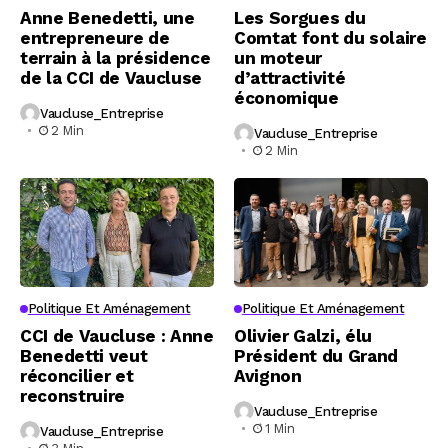
Anne Benedetti, une
Les Sorgues du
entrepreneure de
Comtat font du solaire
terrain à la présidence
un moteur
de la CCI de Vaucluse
d’attractivité
économique
Vaucluse_Entreprise
2 Min
Vaucluse_Entreprise
2 Min
Politique Et Aménagement
Politique Et Aménagement
CCI de Vaucluse : Anne
Olivier Galzi, élu
Benedetti veut
Président du Grand
réconcilier et
Avignon
reconstruire
Vaucluse_Entreprise
1 Min
Vaucluse_Entreprise