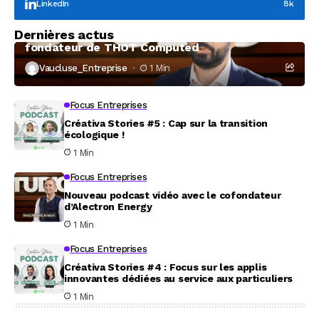
LinkedIn
8k
Focus Entreprises
Dernières actus
À la rencontre de Christophe Coeffier, dirigeant
fondateur de THOT Computed
Vaucluse_Entreprise
1 Min
Focus Entreprises
Créativa Stories #5 : Cap sur la transition
écologique !
1 Min
Focus Entreprises
Nouveau podcast vidéo avec le cofondateur
d’Alectron Energy
1 Min
Focus Entreprises
Créativa Stories #4 : Focus sur les applis
innovantes dédiées au service aux particuliers
1 Min