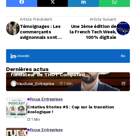
Article Précédent
Article Suivant
Témoignages : Les
Une 2ème édition de
commerçants
la French Tech Week,
avignonnais sont
100% digitale
très inquiets
LinkedIn
8k
Focus Entreprises
Dernières actus
À la rencontre de Christophe Coeffier, dirigeant
fondateur de THOT Computed
Vaucluse_Entreprise
1 Min
Focus Entreprises
Créativa Stories #5 : Cap sur la transition
écologique !
1 Min
Focus Entreprises