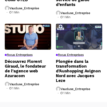
d’enfants
Vaucluse_Entreprise
1 Min
Vaucluse_Entreprise
1 Min
Focus Entreprises
Focus Entreprises
Découvrez Florent
Plongée dans la
Giraud, le fondateur
transformation
de l’agence web
d’Aushopping Avignon
Azuracom
Nord avec Jacques
Leze
Vaucluse_Entreprise
1 Min
Vaucluse_Entreprise
1 Min