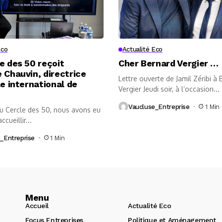
Eco
Actualité Eco
e des 50 reçoit
Cher Bernard Vergier …
 Chauvin, directrice
Lettre ouverte de Jamil Zéribi à
le international de
Vergier Jeudi soir, à l’occasion...
Vaucluse_Entreprise
1 Min
au Cercle des 50, nous avons eu
accueillir...
_Entreprise
1 Min
Menu
Accueil
Actualité Eco
Focus Entreprises
Politique et Aménagement