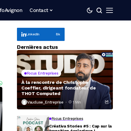
nfoAvignon
Contact
LinkedIn
8k
Dernières actus
Focus Entreprises
À la rencontre de Christophe
Coeffier, dirigeant fondateur de
THOT Computed
Vaucluse_Entreprise
1 Min
Focus Entreprises
Créativa Stories #5 : Cap sur la
transition écologique !